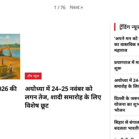
Next
»
1
/
76
ट्रेंडिंग न्य
‘अपने मन को ज
का वास्तविक र
महाराज
प्रयागराज में 
शुरू
टॉप न्यूज
अयोध्या में 
समारोह के लि
2026 की
अयोध्या में 24–25 नवंबर को
लगन तेज, शादी समारोह के लिए
दिल्ली के जरू
विशेष छूट
योजना का शुभार
भोजन
बिहार से बंग
बदलता भारतीय