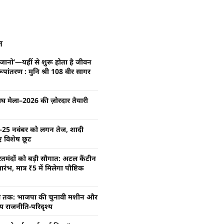
ूज
ानो’—यहीं से शुरू होता है जीवन
ूपांतरण : मुनि श्री 108 वीर सागर
माघ मेला–2026 की ज़ोरदार तैयारी
24–25 नवंबर को लगन तेज, शादी
ए विशेष छूट
रतमंदों को बड़ी सौगात: अटल कैंटीन
ंभ, मात्र ₹5 में मिलेगा पौष्टिक
ाल तक: भाजपा की चुनावी मशीन और
 राजनीति-परिदृश्य