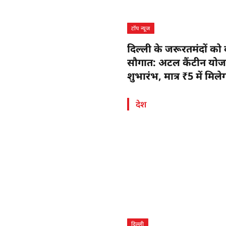
टॉप न्यूज
दिल्ली के जरूरतमंदों को 
सौगात: अटल कैंटीन योज
शुभारंभ, मात्र ₹5 में मिले
पौष्टिक भोजन
देश
दिल्ली