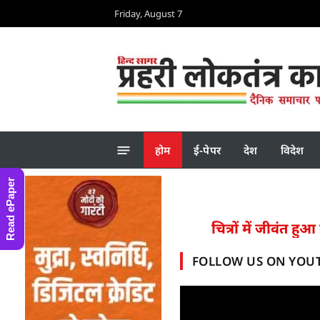
Friday, August 7
होम
ई-पेपर
देश
विदेश
Read ePaper
गाई संस्कारों की ज्योति
‘अपने मन को जानो’—यही
FOLLOW US ON YOU