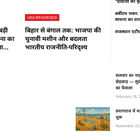
“दादीजी की कृ
वर्षीतप भवन:
UNCATEGORIZED
साधना का शाश
बड़ी
बिहार से बंगाल तक: भाजपा की
राजस्थान एटीए
ना का
चुनावी मशीन और बदलता
गा
भारतीय राजनीति-परिदृश्य
सलवार का नाड़
छेड़छाड़ — सुप
का फैसला
February 18, 
प्रयागराज में
शुरू
November 23,