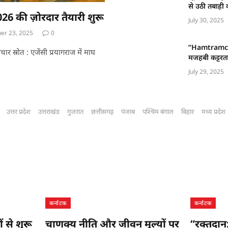
से उठी तबाही क
026 की ज़ोरदार तैयारी शुरू
July 30, 2025
r 23, 2025
0
“Hamtramck 
चार स्रोत : एजेंसी प्रयागराज में माघ
मजहबी कट्टरता
July 29, 2025
उत्तर प्रदेश
उत्तराखंड
गुजरात
छत्तीसगढ़
पंजाब
पश्चिम बंगाल
बिहार
मध्य प्रदेश
कर्नाटक
कर्नाटक
 से शुरू
चाणक्य नीति और जीवन मूल्यों पर
“रक्तदान