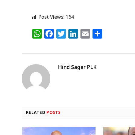
Post Views:
164
WhatsApp
Facebook
Twitter
LinkedIn
Email
Share
Hind Sagar PLK
RELATED
POSTS