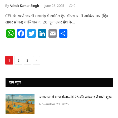
By
Ashok Kumar Singh
June 26, 2025
0
CEL के स्वर्ण जयंती समारोह में शामिल हुए सीएम योगी आदित्यनाथ (हिंद
सागर प्रलोका) गाजियाबाद, 26 जून: उत्तर प्रदेश के…
W
F
T
Li
E
S
h
a
w
n
m
h
at
c
itt
k
ai
ar
s
e
e
e
l
e
Next
1
2
3
A
b
r
dI
p
o
n
p
o
टॉप न्यूज
k
प्रयागराज में माघ मेला–2026 की ज़ोरदार तैयारी शुरू
November 23, 2025