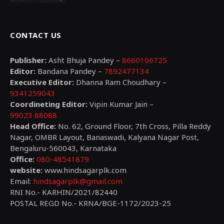
CONTACT US
Publisher:
Asht Bhuja Pandey –
8660106725
Editor:
Bandana Pandey –
7892477134
Executive Editor:
Dhanna Ram Choudhary –
9341259043
Coordineting Editor:
Vipin Kumar Jain –
99023 88088
Head Office:
No. 62, Ground Floor, 7th Cross, Pilla Reddy
Nagar, OMBR Layout, Banaswadi, Kalyana Nagar Post,
Bengaluru-560043, Karnataka
Office:
080-48541879
website:
www.hindsagarplk.com
Email:
hindsagarplk@gmail.com
RNI No.- KARHIN/2021/82440
POSTAL REGD No.- KRNA/BGE-1172/2023-25