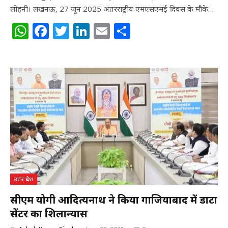
लोहनी। लखनऊ, 27 जून 2025 अंतरराष्ट्रीय एमएसएमई दिवस के मौके…
W
F
T
Li
E
S
h
a
w
n
m
h
at
c
itt
k
ai
ar
s
e
e
e
l
e
A
b
r
dI
p
o
n
p
o
k
उत्तर प्रदेश
सीएम योगी आदित्यनाथ ने किया गाजियाबाद में डाटा
सेंटर का शिलान्यास