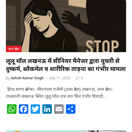
A
b
r
dI
p
o
n
p
o
k
उत्तर प्रदेश
लूलू मॉल लखनऊ में सीनियर मैनेजर द्वारा युवती से
दुष्कर्म, ब्लैकमेल व शारीरिक प्रताड़ना का गंभीर मामला
By
Ashok Kumar Singh
July 11, 2025
0
हिन्द सागर प्रलोका, जीएनएस एजेंसी (उत्तर प्रदेश) लखनऊ, उत्तर प्रदेश।
राजधानी लखनऊ स्थित लूलू मॉल एक बार फिर गंभीर विवादों…
W
F
T
Li
E
S
h
a
w
n
m
h
at
c
itt
k
ai
ar