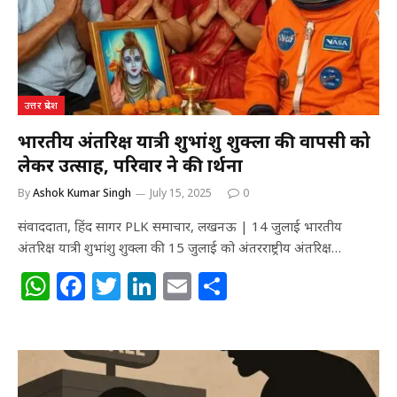
p
o
k
उत्तर प्रदेश
भारतीय अंतरिक्ष यात्री शुभांशु शुक्ला की वापसी को
लेकर उत्साह, परिवार ने की प्रार्थना
By
Ashok Kumar Singh
July 15, 2025
0
संवाददाता, हिंद सागर PLK समाचार, लखनऊ | 14 जुलाई भारतीय
अंतरिक्ष यात्री शुभांशु शुक्ला की 15 जुलाई को अंतरराष्ट्रीय अंतरिक्ष…
W
F
T
Li
E
S
h
a
w
n
m
h
at
c
itt
k
ai
ar
s
e
e
e
l
e