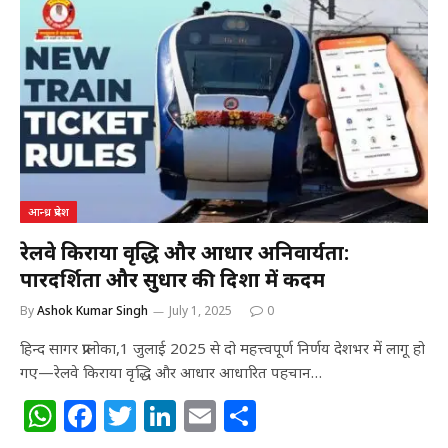
s
e
e
e
l
e
A
b
r
dI
p
o
n
p
o
k
आन्ध्र प्रदेश
रेलवे किराया वृद्धि और आधार अनिवार्यता:
पारदर्शिता और सुधार की दिशा में कदम
By
Ashok Kumar Singh
July 1, 2025
0
हिन्द सागर प्रालोका,1 जुलाई 2025 से दो महत्त्वपूर्ण निर्णय देशभर में लागू हो
गए—रेलवे किराया वृद्धि और आधार आधारित पहचान…
W
F
T
Li
E
S
h
a
w
n
m
h