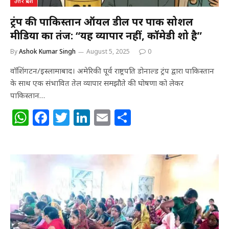
उत्तर प्रदेश
ट्रंप की पाकिस्तान ऑयल डील पर पाक सोशल
मीडिया का तंज: “यह व्यापार नहीं, कॉमेडी शो है”
By
Ashok Kumar Singh
August 5, 2025
0
वॉशिंगटन/इस्लामाबाद। अमेरिकी पूर्व राष्ट्रपति डोनाल्ड ट्रंप द्वारा पाकिस्तान
के साथ एक संभावित तेल व्यापार समझौते की घोषणा को लेकर
पाकिस्तान…
W
F
T
Li
E
S
h
a
w
n
m
h
at
c
itt
k
ai
ar
s
e
e
e
l
e
A
b
r
dI
p
o
n
p
o