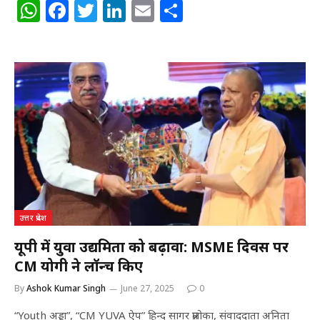
W
F
T
Li
E
S
h
a
w
n
m
h
at
c
itt
k
ai
ar
s
e
e
e
l
e
A
b
r
dI
p
o
n
p
o
k
उत्तर प्रदेश
यूपी में युवा उद्यमिता को बढ़ावा: MSME दिवस पर
CM योगी ने लॉन्च किए
By
Ashok Kumar Singh
June 27, 2025
0
“Youth अड्डा”, “CM YUVA ऐप” हिन्द सागर प्रलोका, संवाददाता अनिता