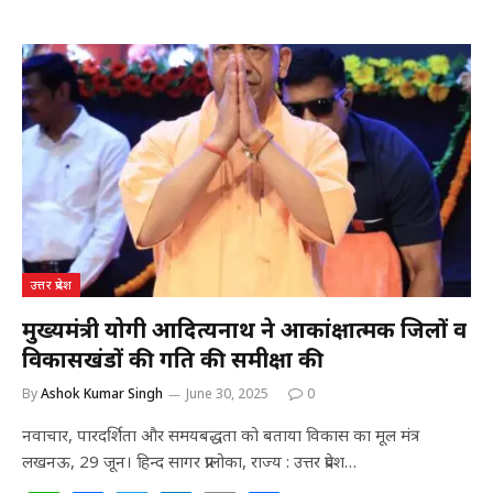
at
c
itt
k
ai
ar
s
e
e
e
l
e
A
b
r
dI
p
o
n
p
o
k
उत्तर प्रदेश
मुख्यमंत्री योगी आदित्यनाथ ने आकांक्षात्मक जिलों व
विकासखंडों की प्रगति की समीक्षा की
By
Ashok Kumar Singh
June 30, 2025
0
नवाचार, पारदर्शिता और समयबद्धता को बताया विकास का मूल मंत्र
लखनऊ, 29 जून। हिन्द सागर प्रालोका, राज्य : उत्तर प्रदेश…