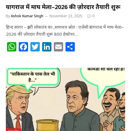
प्रयागराज में माघ मेला–2026 की ज़ोरदार तैयारी शुरू
By
Ashok Kumar Singh
November 23, 2025
0
हिन्द सागर – प्रहरी लोकतंत्र का ,समाचार स्रोत : एजेंसी प्रयागराज में माघ मेला–
2026 की ज़ोरदार तैयारी शुरू 800 हेक्टेयर…
W
F
T
Li
E
S
h
a
w
n
m
h
at
c
itt
k
ai
ar
s
e
e
e
l
e
A
b
r
dI
p
o
n
p
o
k