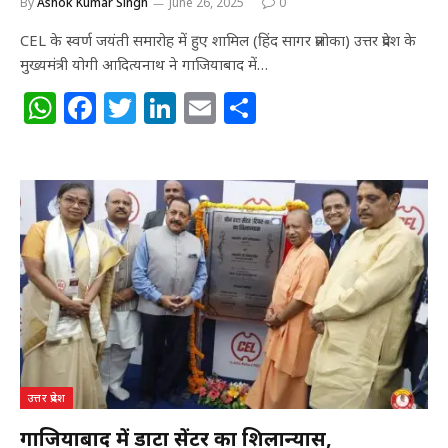
By
Ashok Kumar Singh
June 26, 2025
0
CEL के स्वर्ण जयंती समारोह में हुए शामिल (हिंद सागर प्रलोका) उत्तर प्रदेश के
मुख्यमंत्री योगी आदित्यनाथ ने गाजियाबाद में…
W
F
T
Li
E
S
h
a
w
n
m
h
at
c
itt
k
ai
ar
s
e
e
e
l
e
A
b
r
dI
p
o
n
p
o
k
उत्तर प्रदेश
गाजियाबाद में डाटा सेंटर का शिलान्यास,