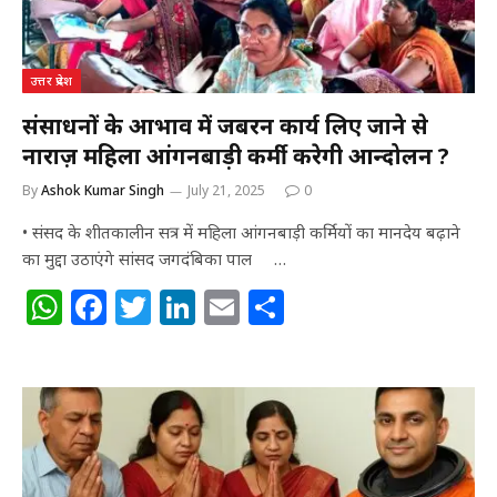
k
उत्तर प्रदेश
संसाधनों के आभाव में जबरन कार्य लिए जाने से
नाराज़ महिला आंगनबाड़ी कर्मी करेगी आन्दोलन ?
By
Ashok Kumar Singh
July 21, 2025
0
• संसद के शीतकालीन सत्र में महिला आंगनबाड़ी कर्मियों का मानदेय बढ़ाने
का मुद्दा उठाएंगे सांसद जगदंबिका पाल …
W
F
T
Li
E
S
h
a
w
n
m
h
at
c
itt
k
ai
ar
s
e
e
e
l
e
A
b
r
dI
p
o
n