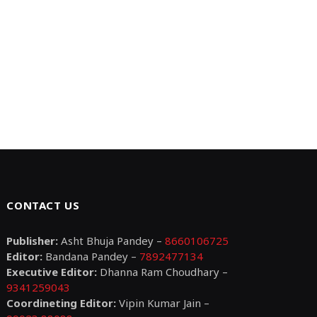
CONTACT US
Publisher:
Asht Bhuja Pandey –
8660106725
Editor:
Bandana Pandey –
7892477134
Executive Editor:
Dhanna Ram Choudhary –
9341259043
Coordineting Editor:
Vipin Kumar Jain –