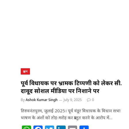
h
a
w
n
m
h
at
c
itt
k
ai
ar
s
e
e
e
l
e
A
b
r
dI
p
o
n
p
o
k
क्राइम
पूर्व विधायक पर भ्रामक टिप्पणी को लेकर सी.
दावूद सोशल मीडिया पर निशाने पर
By
Ashok Kumar Singh
July 9, 2025
0
तिरुवनंतपुरम, जुलाई 2025। पूर्व वंडूर विधायक के विधान सभा
भाषण के अंशों को तोड़-मरोड़ कर प्रस्तुत करने के आरोप में…