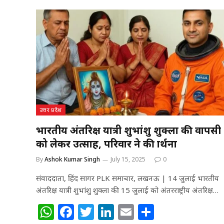
s
e
e
e
l
e
A
b
r
dI
p
o
n
p
o
k
उत्तर प्रदेश
भारतीय अंतरिक्ष यात्री शुभांशु शुक्ला की वापसी
को लेकर उत्साह, परिवार ने की प्रार्थना
By
Ashok Kumar Singh
July 15, 2025
0
संवाददाता, हिंद सागर PLK समाचार, लखनऊ | 14 जुलाई भारतीय
अंतरिक्ष यात्री शुभांशु शुक्ला की 15 जुलाई को अंतरराष्ट्रीय अंतरिक्ष…
W
F
T
Li
E
S