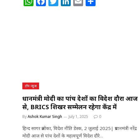
W
F
T
Li
E
S
h
a
w
n
m
h
at
c
itt
k
ai
ar
s
e
e
e
l
e
A
b
r
dI
p
o
n
p
o
k
टॉप न्यूज
प्रधानमंत्री मोदी का पांच देशों का विदेश दौरा आज
से, BRICS शिखर सम्मेलन रहेगा केंद्र में
By
Ashok Kumar Singh
July 1, 2025
0
हिन्द सागर प्रलोका, विदेश नीति डेस्क, 2 जुलाई 2025| प्रधानमंत्री नरेंद्र
मोदी आज से पांच देशों के महत्वपूर्ण विदेश दौरे…