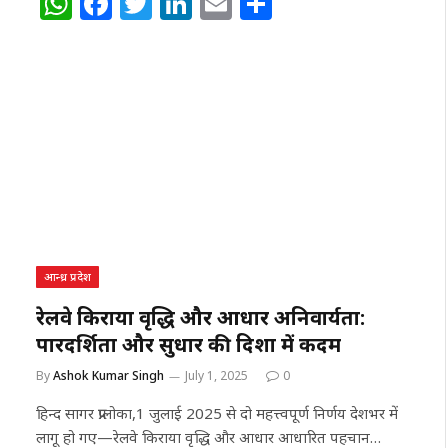
W
F
T
Li
E
S
h
a
w
n
m
h
at
c
itt
k
ai
ar
s
e
e
e
l
e
A
b
r
dI
p
o
n
p
o
k
आन्ध्र प्रदेश
रेलवे किराया वृद्धि और आधार अनिवार्यता:
पारदर्शिता और सुधार की दिशा में कदम
By
Ashok Kumar Singh
July 1, 2025
0
हिन्द सागर प्रालोका,1 जुलाई 2025 से दो महत्त्वपूर्ण निर्णय देशभर में
लागू हो गए—रेलवे किराया वृद्धि और आधार आधारित पहचान…