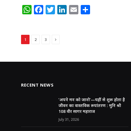
W
F
T
Li
E
S
h
a
w
n
m
h
at
c
itt
k
ai
ar
s
e
e
e
l
e
Next
1
2
3
A
b
r
dI
p
o
n
p
o
k
RECENT NEWS
‘अपने मन को जानो’—यहीं से शुरू होता है
जीवन का वास्तविक रूपांतरण : मुनि श्री
108 वीर सागर महाराज
July 31, 2026