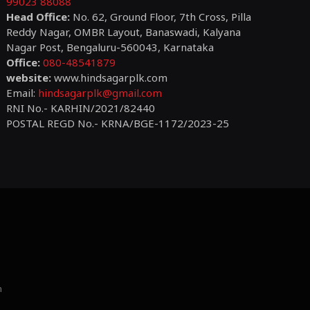
99023 88088
Head Office:
No. 62, Ground Floor, 7th Cross, Pilla
Reddy Nagar, OMBR Layout, Banaswadi, Kalyana
Nagar Post, Bengaluru-560043, Karnataka
Office:
080-48541879
website:
www.hindsagarplk.com
Email:
hindsagarplk@gmail.com
RNI No.- KARHIN/2021/82440
POSTAL REGD No.- KRNA/BGE-1172/2023-25
m