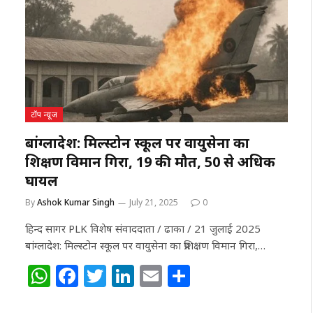
A
b
r
dI
p
o
n
p
o
k
टॉप न्यूज
बांग्लादेश: मिल्स्टोन स्कूल पर वायुसेना का
प्रशिक्षण विमान गिरा, 19 की मौत, 50 से अधिक
घायल
By
Ashok Kumar Singh
July 21, 2025
0
हिन्द सागर PLK विशेष संवाददाता / ढाका / 21 जुलाई 2025
बांग्लादेश: मिल्स्टोन स्कूल पर वायुसेना का प्रशिक्षण विमान गिरा,…
W
F
T
Li
E
S
h
a
w
n
m
h