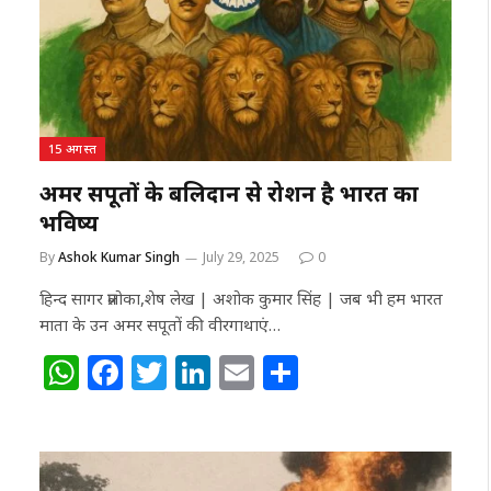
15 अगस्त
अमर सपूतों के बलिदान से रोशन है भारत का
भविष्य
By
Ashok Kumar Singh
July 29, 2025
0
हिन्द सागर प्रलोका,शेष लेख | अशोक कुमार सिंह | जब भी हम भारत
माता के उन अमर सपूतों की वीरगाथाएं…
W
F
T
Li
E
S
h
a
w
n
m
h
at
c
itt
k
ai
ar
s
e
e
e
l
e