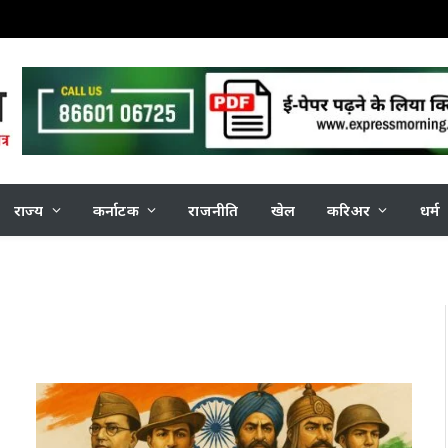
राज्य
कर्नाटक
राजनीति
खेल
करिअर
धर्म