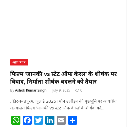
at
c
itt
k
ai
ar
s
e
e
e
l
e
A
b
r
dI
p
o
n
p
o
k
ओपिनियन
फिल्म ‘जानकी vs स्टेट ऑफ केरल’ के शीर्षक पर
विवाद, निर्माता शीर्षक बदलने को तैयार
By
Ashok Kumar Singh
July 9, 2025
0
, तिरुवनंतपुरम, जुलाई 2025। यौन उत्पीड़न की पृष्ठभूमि पर आधारित
मलयालम फिल्म ‘जानकी vs स्टेट ऑफ केरल’ के शीर्षक को…
W
F
T
Li
E
S