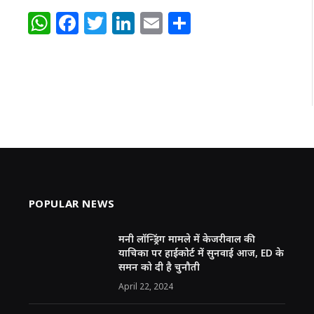
W
F
T
Li
E
S
h
a
w
n
m
h
at
c
itt
k
ai
ar
s
e
e
e
l
e
A
b
r
dI
p
o
n
p
o
k
POPULAR NEWS
मनी लॉन्ड्रिंग मामले में केजरीवाल की
याचिका पर हाईकोर्ट में सुनवाई आज, ED के
समन को दी है चुनौती
April 22, 2024