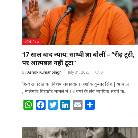
ओपिनियन
17 साल बाद न्याय: साध्वी प्रज्ञा बोलीं – “रीढ़ टूटी,
पर आत्मबल नहीं टूटा”
By
Ashok Kumar Singh
July 31, 2025
0
हिन्द सागर प्रलोका,विशेष संवाददाता अशोक कुमार सिंह | भोपाल
, मालेगांव विस्फोट मामले में 17 वर्षों के लंबे न्यायिक संघर्ष के…
W
F
T
Li
E
S
h
a
w
n
m
h
at
c
itt
k
ai
ar
s
e
e
e
l
e