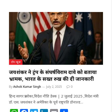
h
a
w
n
m
h
at
c
itt
k
ai
ar
s
e
e
e
l
e
A
b
r
dI
p
o
n
p
o
k
टॉप न्यूज
जयशंकर ने ट्रंप के संघर्षविराम दावे को बताया
भ्रामक, भारत के सख्त रुख की दी जानकारी
By
Ashok Kumar Singh
July 2, 2025
0
हिन्द सागर प्रालोका,विदेश नीति डेस्क | 2 जुलाई 2025 ,विदेश मंत्री
डॉ. एस. जयशंकर ने अमेरिका के पूर्व राष्ट्रपति डोनाल्ड…