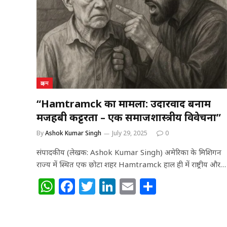
A
b
r
dI
p
o
n
p
o
k
क्राइम
“Hamtramck का मामला: उदारवाद बनाम
मजहबी कट्टरता – एक समाजशास्त्रीय विवेचना”
By
Ashok Kumar Singh
July 29, 2025
0
संपादकीय (लेखक: Ashok Kumar Singh) अमेरिका के मिशिगन
राज्य में स्थित एक छोटा शहर Hamtramck हाल ही में राष्ट्रीय और…
W
F
T
Li
E
S
h
a
w
n
m
h
at
c
itt
k
ai
ar