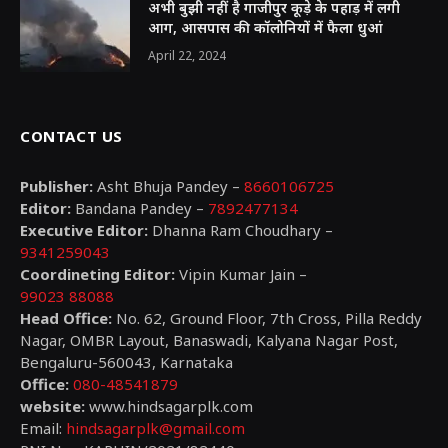
अभी बुझी नहीं है गाजीपुर कूड़े के पहाड़ में लगी
आग, आसपास की कॉलोनियों में फैला धुआं
April 22, 2024
CONTACT US
Publisher:
Asht Bhuja Pandey –
8660106725
Editor:
Bandana Pandey –
7892477134
Executive Editor:
Dhanna Ram Choudhary –
9341259043
Coordineting Editor:
Vipin Kumar Jain –
99023 88088
Head Office:
No. 62, Ground Floor, 7th Cross, Pilla Reddy
Nagar, OMBR Layout, Banaswadi, Kalyana Nagar Post,
Bengaluru-560043, Karnataka
Office:
080-48541879
website:
www.hindsagarplk.com
Email:
hindsagarplk@gmail.com