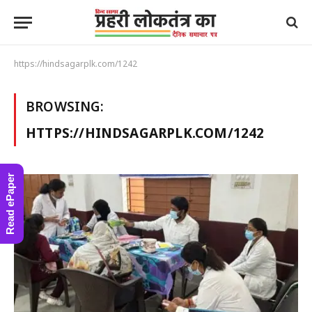
https://hindsagarplk.com/1242
BROWSING:
HTTPS://HINDSAGARPLK.COM/1242
Read ePaper