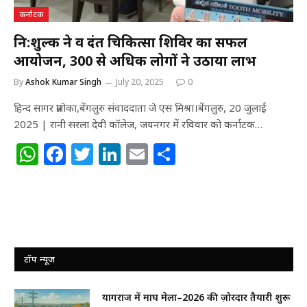
कर्नाटक
नि:शुल्क नेत्र व दंत चिकित्सा शिविर का सफल
आयोजन, 300 से अधिक लोगों ने उठाया लाभ
By
Ashok Kumar Singh
July 20, 2025
0
हिन्द सागर प्रलोका,बेंगलुरु संवाददाता जे एस मिश्रा।बेंगलुरु, 20 जुलाई
2025 | रानी सरला देवी कॉलेज, जयनगर में रविवार को कर्नाटक…
W
F
T
Li
E
S
h
a
w
n
m
h
at
c
itt
k
ai
ar
s
e
e
e
l
e
A
b
r
dI
p
o
n
टॉप न्यूज
p
o
प्रयागराज में माघ मेला–2026 की ज़ोरदार तैयारी शुरू