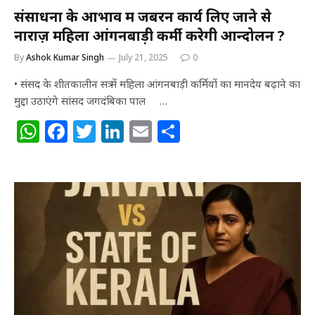
संसाधनों के आभाव में जबरन कार्य लिए जाने से
नाराज़ महिला आंगनबाड़ी कर्मी करेगी आन्दोलन ?
By
Ashok Kumar Singh
July 21, 2025
0
• संसद के शीतकालीन सत्र में महिला आंगनबाड़ी कर्मियों का मानदेय बढ़ाने का
मुद्दा उठाएंगे सांसद जगदंबिका पाल …
W
F
T
Li
E
S
h
a
w
n
m
h
at
c
itt
k
ai
ar
s
e
e
e
l
e
A
b
r
dI
p
o
n
p
o
k