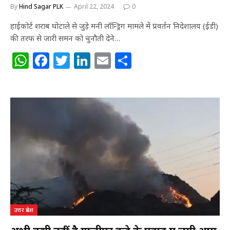
By
Hind Sagar PLK
April 22, 2024
0
हाईकोर्ट शराब घोटाले से जुड़े मनी लॉन्ड्रिग मामले में प्रवर्तन निदेशालय (ईडी)
की तरफ से जारी समन को चुनौती देने…
W
F
T
Li
E
S
h
a
w
n
m
h
at
c
itt
k
ai
ar
s
e
e
e
l
e
A
b
r
dI
p
o
n
p
o
k
उत्तर प्रदेश