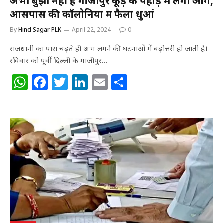
अभी बुझी नहीं है गाजीपुर कूड़े के पहाड़ में लगी आग,
आसपास की कॉलोनियों में फैला धुआं
By
Hind Sagar PLK
April 22, 2024
0
राजधानी का पारा चढ़ते ही आग लगने की घटनाओं में बढ़ोत्तरी हो जाती है।
रविवार को पूर्वी दिल्ली के गाजीपुर…
W
F
T
Li
E
S
h
a
w
n
m
h
at
c
itt
k
ai
ar
s
e
e
e
l
e
A
b
r
dI
p
o
n
p
o
k