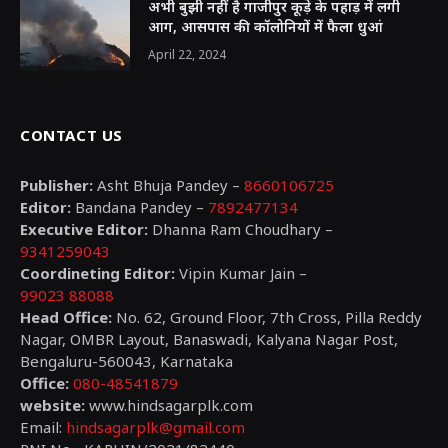
अभी बुझी नहीं है गाजीपुर कूड़े के पहाड़ में लगी
आग, आसपास की कॉलोनियों में फैला धुआं
April 22, 2024
CONTACT US
Publisher:
Asht Bhuja Pandey –
8660106725
Editor:
Bandana Pandey –
7892477134
Executive Editor:
Dhanna Ram Choudhary –
9341259043
Coordineting Editor:
Vipin Kumar Jain –
99023 88088
Head Office:
No. 62, Ground Floor, 7th Cross, Pilla Reddy
Nagar, OMBR Layout, Banaswadi, Kalyana Nagar Post,
Bengaluru-560043, Karnataka
Office:
080-48541879
website:
www.hindsagarplk.com
Email:
hindsagarplk@gmail.com