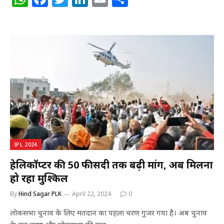
h
a
w
n
m
h
at
c
itt
k
ai
ar
s
e
e
e
l
e
A
b
r
dI
p
o
n
p
o
k
IPL 2024
हेलिकॉप्टर की 50 फीसदी तक बढ़ी मांग, अब मिलना
हो रहा मुश्किल
By
Hind Sagar PLK
April 22, 2024
0
लोकसभा चुनाव के लिए मतदान का पहला चरण गुजर गया है। अब चुनाव