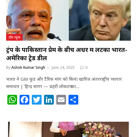
p
o
k
टॉप न्यूज
ट्रंप के पाकिस्तान प्रेम के बीच अधर में लटका भारत-
अमेरिका ट्रेड डील
By
Ashok Kumar Singh
June 24, 2025
0
भारत ने GM फूड और टैरिफ मांग को किया खारिज अंतरराष्ट्रीय व्यापार
समाचार | हिन्द सागर — प्रहरी लोकतंत्र का…
W
F
T
Li
E
S
h
a
w
n
m
h
at
c
itt
k
ai
ar
s
e
e
e
l
e