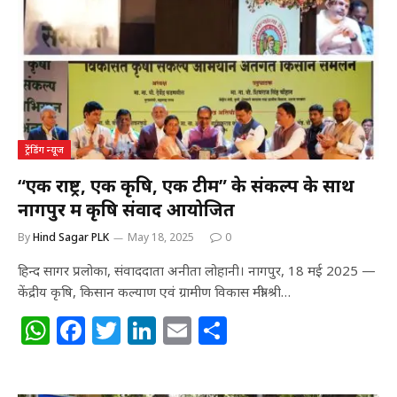
A
b
r
dI
p
o
n
p
o
k
ट्रेंडिंग न्यूज
“एक राष्ट्र, एक कृषि, एक टीम” के संकल्प के साथ
नागपुर में कृषि संवाद आयोजित
By
Hind Sagar PLK
May 18, 2025
0
हिन्द सागर प्रलोका, संवाददाता अनीता लोहानी। नागपुर, 18 मई 2025 —
केंद्रीय कृषि, किसान कल्याण एवं ग्रामीण विकास मंत्री श्री…
W
F
T
Li
E
S
h
a
w
n
m
h
at
c
itt
k
ai
ar