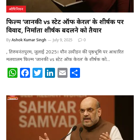
ओपिनियन
फिल्म ‘जानकी vs स्टेट ऑफ केरल’ के शीर्षक पर
विवाद, निर्माता शीर्षक बदलने को तैयार
By
Ashok Kumar Singh
July 9, 2025
0
, तिरुवनंतपुरम, जुलाई 2025। यौन उत्पीड़न की पृष्ठभूमि पर आधारित
मलयालम फिल्म ‘जानकी vs स्टेट ऑफ केरल’ के शीर्षक को…
W
F
T
Li
E
S
h
a
w
n
m
h
at
c
itt
k
ai
ar
s
e
e
e
l
e
A
b
r
dI
p
o
n
p
o