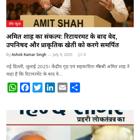
k
टॉप न्यूज
अमित शाह का संकल्प: रिटायरमेंट के बाद वेद,
उपनिषद और प्राकृतिक खेती को करेंगे समर्पित
By
Ashok Kumar Singh
July 9, 2025
0
नई दिल्ली, जुलाई 2025। केंद्रीय गृह एवं सहकारिता मंत्री श्री अमित शाह ने
कहा है कि रिटायरमेंट के बाद वे…
W
F
T
Li
E
S
h
a
w
n
m
h
at
c
itt
k
ai
ar
s
e
e
e
l
e
A
b
r
dI
p
o
n