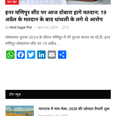
उत्तर प्रदेश
इनर मणिपुर सीट पर आज दोबारा होंगे मतदान; 19
अप्रैल के मतदान के बाद धांधली के लगे थे आरोप
By
Hind Sagar PLK
April 22, 2024
0
लोकसभा चुनाव 2024 के दौरान मणिपुर में भी चुनाव कराए जा रहे हैं। इनर
मणिपुर लोकसभा सीट पर 19 अप्रैल…
W
F
T
Li
E
S
h
a
w
n
m
h
at
c
itt
k
ai
ar
s
e
e
e
l
e
A
b
r
dI
p
o
n
टॉप न्यूज
p
o
प्रयागराज में माघ मेला–2026 की ज़ोरदार तैयारी शुरू
k
November 23, 2025