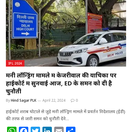
s
e
e
e
l
e
A
b
r
dI
p
o
n
p
o
k
IPL 2024
मनी लॉन्ड्रिंग मामले में केजरीवाल की याचिका पर
हाईकोर्ट में सुनवाई आज, ED के समन को दी है
चुनौती
By
Hind Sagar PLK
April 22, 2024
0
हाईकोर्ट शराब घोटाले से जुड़े मनी लॉन्ड्रिग मामले में प्रवर्तन निदेशालय (ईडी)
की तरफ से जारी समन को चुनौती देने…
W
F
T
Li
E
S