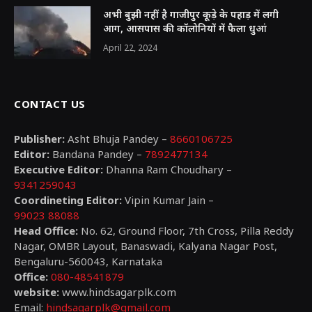
अभी बुझी नहीं है गाजीपुर कूड़े के पहाड़ में लगी
आग, आसपास की कॉलोनियों में फैला धुआं
April 22, 2024
CONTACT US
Publisher:
Asht Bhuja Pandey –
8660106725
Editor:
Bandana Pandey –
7892477134
Executive Editor:
Dhanna Ram Choudhary –
9341259043
Coordineting Editor:
Vipin Kumar Jain –
99023 88088
Head Office:
No. 62, Ground Floor, 7th Cross, Pilla Reddy
Nagar, OMBR Layout, Banaswadi, Kalyana Nagar Post,
Bengaluru-560043, Karnataka
Office:
080-48541879
website:
www.hindsagarplk.com
Email:
hindsagarplk@gmail.com