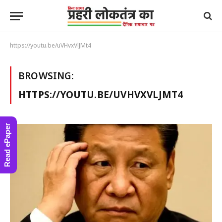
https://youtu.be/uVHvxVlJMt4
BROWSING:
HTTPS://YOUTU.BE/UVHVXVLJMT4
Read ePaper