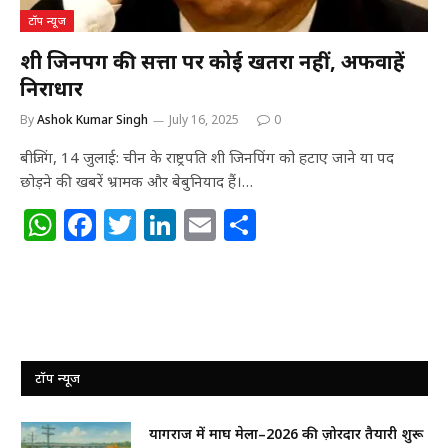
टॉप न्यूज
शी जिनपिंग की सत्ता पर कोई खतरा नहीं, अफवाहें
निराधार
By
Ashok Kumar Singh
July 16, 2025
0
बीजिंग, 14 जुलाई: चीन के राष्ट्रपति शी जिनपिंग को हटाए जाने या पद
छोड़ने की खबरें भ्रामक और बेबुनियाद हैं।…
W
F
T
Li
E
S
h
a
w
n
m
h
at
c
itt
k
ai
ar
s
e
e
e
l
e
A
b
r
dI
p
o
n
टॉप न्यूज
p
o
प्रयागराज में माघ मेला–2026 की ज़ोरदार तैयारी शुरू