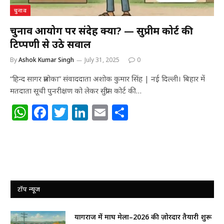
चुनाव
चुनाव आयोग पर संदेह क्यों? — सुप्रीम कोर्ट की
टिप्पणी से उठे सवाल
By
Ashok Kumar Singh
July 31, 2025
0
“हिन्द सागर प्रलोका” संवाददाता अशोक कुमार सिंह | नई दिल्ली। बिहार में
मतदाता सूची पुनरीक्षण को लेकर सुप्रीम कोर्ट की…
W
F
T
Li
E
S
h
a
w
n
m
h
at
c
itt
k
ai
ar
s
e
e
e
l
e
A
b
r
dI
p
o
n
टॉप न्यूज
p
o
प्रयागराज में माघ मेला–2026 की ज़ोरदार तैयारी शुरू