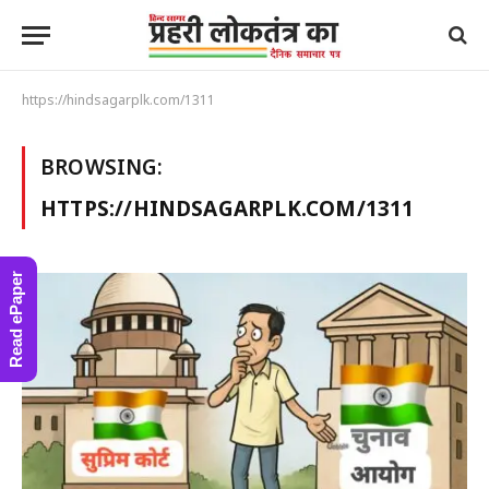
https://hindsagarplk.com/1311
BROWSING:
HTTPS://HINDSAGARPLK.COM/1311
Read ePaper