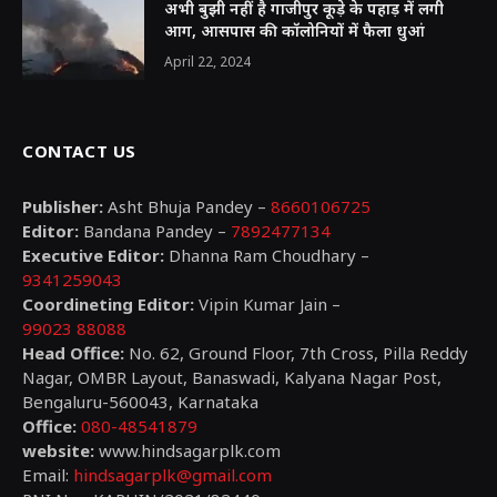
अभी बुझी नहीं है गाजीपुर कूड़े के पहाड़ में लगी
आग, आसपास की कॉलोनियों में फैला धुआं
April 22, 2024
CONTACT US
Publisher:
Asht Bhuja Pandey –
8660106725
Editor:
Bandana Pandey –
7892477134
Executive Editor:
Dhanna Ram Choudhary –
9341259043
Coordineting Editor:
Vipin Kumar Jain –
99023 88088
Head Office:
No. 62, Ground Floor, 7th Cross, Pilla Reddy
Nagar, OMBR Layout, Banaswadi, Kalyana Nagar Post,
Bengaluru-560043, Karnataka
Office:
080-48541879
website:
www.hindsagarplk.com
Email:
hindsagarplk@gmail.com