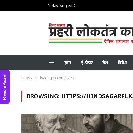
Friday, August 7
होम
ई-पेपर
देश
विदेश
Read ePaper
https://hindsagarplk.com/1270
BROWSING:
HTTPS://HINDSAGARPLK