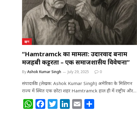
क्राइम
“Hamtramck का मामला: उदारवाद बनाम
मजहबी कट्टरता – एक समाजशास्त्रीय विवेचना”
By
Ashok Kumar Singh
July 29, 2025
0
संपादकीय (लेखक: Ashok Kumar Singh) अमेरिका के मिशिगन
राज्य में स्थित एक छोटा शहर Hamtramck हाल ही में राष्ट्रीय और…
W
F
T
Li
E
S
h
a
w
n
m
h
at
c
itt
k
ai
ar
s
e
e
e
l
e