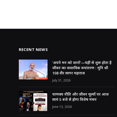
A
b
r
dI
p
o
n
p
o
k
RECENT NEWS
‘अपने मन को जानो’—यहीं से शुरू होता है
जीवन का वास्तविक रूपांतरण : मुनि श्री
108 वीर सागर महाराज
July 31, 2026
चाणक्य नीति और जीवन मूल्यों पर आज
सायं 5 बजे से होगा विशेष मंथन
June 13, 2026