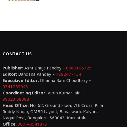
CONTACT US
Publisher:
Asht Bhuja Pandey –
8660106725
Editor:
Bandana Pandey –
7892477134
Executive Editor:
Dhanna Ram Choudhary –
9341259043
Coordineting Editor:
Vipin Kumar Jain –
99023 88088
Head Office:
No. 62, Ground Floor, 7th Cross, Pilla
Reddy Nagar, OMBR Layout, Banaswadi, Kalyana
Nagar Post, Bengaluru-560043, Karnataka
Office:
080-48541879