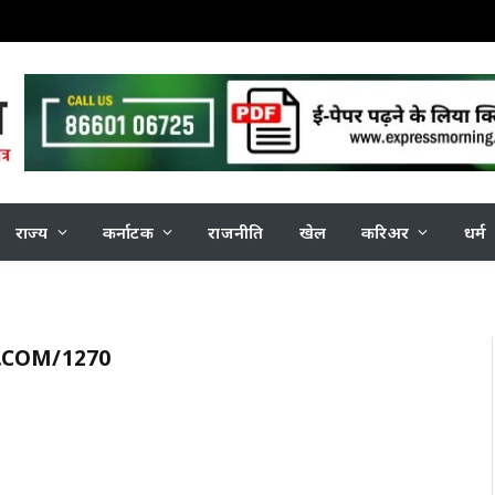
राज्य
कर्नाटक
राजनीति
खेल
करिअर
धर्म
.COM/1270