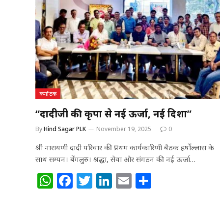
A
b
r
dI
p
o
n
p
o
k
कर्नाटक
“दादीजी की कृपा से नई ऊर्जा, नई दिशा”
By
Hind Sagar PLK
November 19, 2025
0
श्री नारायणी दादी परिवार की प्रथम कार्यकारिणी बैठक हर्षोल्लास के
साथ सम्पन। बेंगलुरु। श्रद्धा, सेवा और संगठन की नई ऊर्जा…
W
F
T
Li
E
S
h
a
w
n
m
h
at
c
itt
k
ai
ar