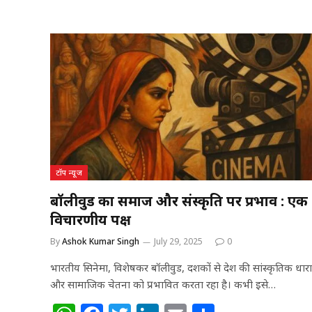
h
a
w
n
m
h
at
c
itt
k
ai
ar
s
e
e
e
l
e
A
b
r
dI
p
o
n
p
o
k
टॉप न्यूज
बॉलीवुड का समाज और संस्कृति पर प्रभाव : एक
विचारणीय पक्ष
By
Ashok Kumar Singh
July 29, 2025
0
भारतीय सिनेमा, विशेषकर बॉलीवुड, दशकों से देश की सांस्कृतिक धारा
और सामाजिक चेतना को प्रभावित करता रहा है। कभी इसे…