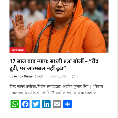
s
e
e
e
l
e
A
b
r
dI
p
o
n
p
o
k
ओपिनियन
17 साल बाद न्याय: साध्वी प्रज्ञा बोलीं – “रीढ़
टूटी, पर आत्मबल नहीं टूटा”
By
Ashok Kumar Singh
July 31, 2025
0
हिन्द सागर प्रलोका,विशेष संवाददाता अशोक कुमार सिंह | भोपाल
, मालेगांव विस्फोट मामले में 17 वर्षों के लंबे न्यायिक संघर्ष के…
W
F
T
Li
E
S
h
a
w
n
m
h