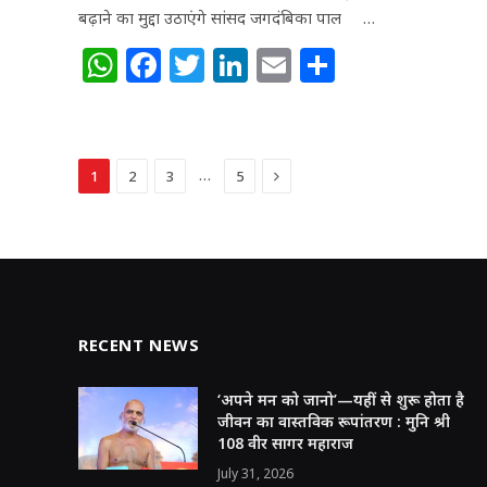
बढ़ाने का मुद्दा उठाएंगे सांसद जगदंबिका पाल …
W
F
T
Li
E
S
h
a
w
n
m
h
at
c
itt
k
ai
ar
s
e
e
e
l
e
Next
…
1
2
3
5
A
b
r
dI
p
o
n
p
o
k
RECENT NEWS
‘अपने मन को जानो’—यहीं से शुरू होता है
जीवन का वास्तविक रूपांतरण : मुनि श्री
108 वीर सागर महाराज
July 31, 2026