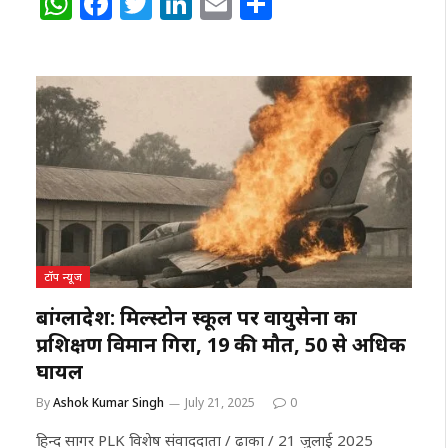
W
F
T
Li
E
S
h
a
w
n
m
h
at
c
itt
k
ai
ar
s
e
e
e
l
e
A
b
r
dI
p
o
n
p
o
k
टॉप न्यूज
बांग्लादेश: मिल्स्टोन स्कूल पर वायुसेना का
प्रशिक्षण विमान गिरा, 19 की मौत, 50 से अधिक
घायल
By
Ashok Kumar Singh
July 21, 2025
0
हिन्द सागर PLK विशेष संवाददाता / ढाका / 21 जुलाई 2025