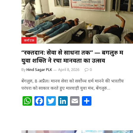
कर्नाटक
“रक्तदान: सेवा से साधना तक” — बेंगलुरु में
युवा शक्ति ने रचा मानवता का उत्सव
By
Hind Sagar PLK
April 8, 2026
0
बेंगलुरु, 8 अप्रैल। मानव सेवा को सर्वोच्च धर्म मानने की भारतीय
परंपरा को साकार करते हुए मारवाड़ी युवा मंच, बेंगलुरु…
W
F
T
Li
E
S
h
a
w
n
m
h
at
c
itt
k
ai
ar
s
e
e
e
l
e