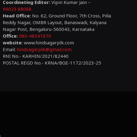
Coordineting Editor:
Vipin Kumar Jain –
99023 88088
Head Office:
No. 62, Ground Floor, 7th Cross, Pilla
Reddy Nagar, OMBR Layout, Banaswadi, Kalyana
Nagar Post, Bengaluru-560043, Karnataka
Office:
080-48541879
website:
www.hindsagarplk.com
Email:
hindsagarplk@gmail.com
RNI No.- KARHIN/2021/82440
POSTAL REGD No.- KRNA/BGE-1172/2023-25
m