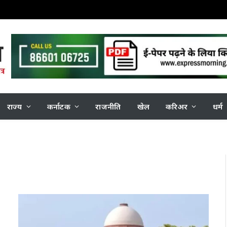
राज्य
कर्नाटक
राजनीति
खेल
करिअर
धर्म