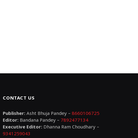
CONTACT US
Publisher:
Asht Bhuja Pandey –
8660106725
Editor:
Bandana Pandey –
7892477134
Executive Editor:
Dhanna Ram Choudhary –
9341259043