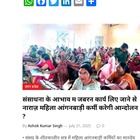
W
F
T
Li
E
S
h
a
w
n
m
h
at
c
itt
k
ai
ar
s
e
e
e
l
e
A
b
r
dI
p
o
n
p
o
k
उत्तर प्रदेश
संसाधनों के आभाव में जबरन कार्य लिए जाने से
नाराज़ महिला आंगनबाड़ी कर्मी करेगी आन्दोलन
?
By
Ashok Kumar Singh
July 21, 2025
0
• संसद के शीतकालीन सत्र में महिला आंगनबाड़ी कर्मियों का मानदेय