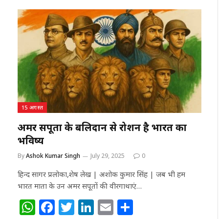
at
c
itt
k
ai
ar
s
e
e
e
l
e
A
b
r
dI
p
o
n
p
o
k
15 अगस्त
अमर सपूतों के बलिदान से रोशन है भारत का
भविष्य
By
Ashok Kumar Singh
July 29, 2025
0
हिन्द सागर प्रलोका,शेष लेख | अशोक कुमार सिंह | जब भी हम
भारत माता के उन अमर सपूतों की वीरगाथाएं…
W
F
T
Li
E
S