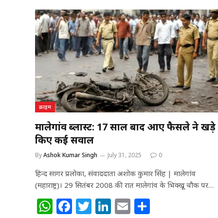
s
e
e
e
l
e
A
b
r
dI
p
o
n
p
o
k
क्राइम
मालेगांव ब्लास्ट: 17 साल बाद आए फैसले ने खड़े
किए कई सवाल
By
Ashok Kumar Singh
July 31, 2025
0
हिन्द सागर प्रलोका, संवाददाता अशोक कुमार सिंह | मालेगांव
(महाराष्ट्र)। 29 सितंबर 2008 की रात मालेगांव के भिक्खू चौक पर…
W
F
T
Li
E
S