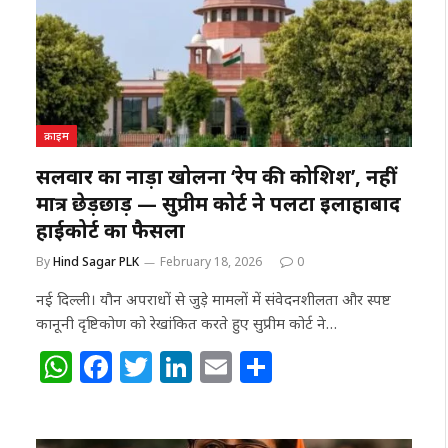
क्राइम
सलवार का नाड़ा खोलना ‘रेप की कोशिश’, नहीं
मात्र छेड़छाड़ — सुप्रीम कोर्ट ने पलटा इलाहाबाद
हाईकोर्ट का फैसला
By
Hind Sagar PLK
February 18, 2026
0
नई दिल्ली। यौन अपराधों से जुड़े मामलों में संवेदनशीलता और स्पष्ट
कानूनी दृष्टिकोण को रेखांकित करते हुए सुप्रीम कोर्ट ने…
W
F
T
Li
E
S
h
a
w
n
m
h
at
c
itt
k
ai
ar