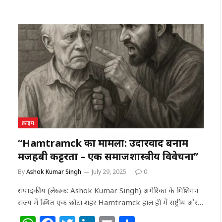
h
a
w
n
m
h
at
c
itt
k
ai
ar
s
e
e
e
l
e
A
b
r
dI
p
o
n
p
o
k
क्राइम
“Hamtramck का मामला: उदारवाद बनाम
मजहबी कट्टरता – एक समाजशास्त्रीय विवेचना”
By
Ashok Kumar Singh
July 29, 2025
0
संपादकीय (लेखक: Ashok Kumar Singh) अमेरिका के मिशिगन
राज्य में स्थित एक छोटा शहर Hamtramck हाल ही में राष्ट्रीय और…