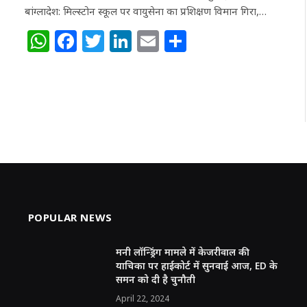
बांग्लादेश: मिल्स्टोन स्कूल पर वायुसेना का प्रशिक्षण विमान गिरा,…
W
F
T
Li
E
S
h
a
w
n
m
h
at
c
itt
k
ai
ar
s
e
e
e
l
e
A
b
r
dI
p
o
n
p
o
k
POPULAR NEWS
मनी लॉन्ड्रिंग मामले में केजरीवाल की
याचिका पर हाईकोर्ट में सुनवाई आज, ED के
समन को दी है चुनौती
April 22, 2024