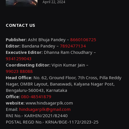
April 22, 2024
CONTACT US
Publisher:
Asht Bhuja Pandey –
8660106725
Editor:
Bandana Pandey –
7892477134
Executive Editor:
Dhanna Ram Choudhary –
9341259043
Coordineting Editor:
Vipin Kumar Jain –
99023 88088
Head Office:
No. 62, Ground Floor, 7th Cross, Pilla Reddy
Nagar, OMBR Layout, Banaswadi, Kalyana Nagar Post,
Bengaluru-560043, Karnataka
Office:
080-48541879
website:
www.hindsagarplk.com
Email:
hindsagarplk@gmail.com
RNI No.- KARHIN/2021/82440
POSTAL REGD No.- KRNA/BGE-1172/2023-25