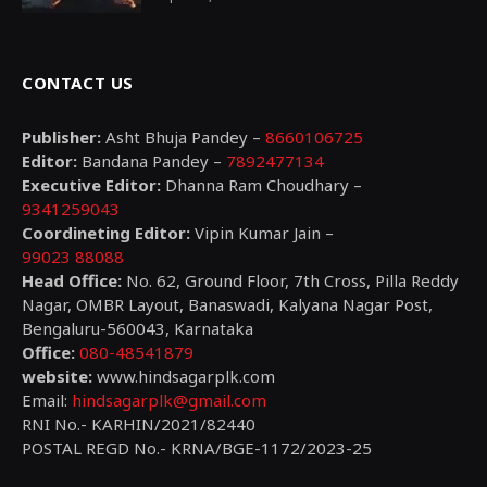
CONTACT US
Publisher:
Asht Bhuja Pandey –
8660106725
Editor:
Bandana Pandey –
7892477134
Executive Editor:
Dhanna Ram Choudhary –
9341259043
Coordineting Editor:
Vipin Kumar Jain –
99023 88088
Head Office:
No. 62, Ground Floor, 7th Cross, Pilla Reddy
Nagar, OMBR Layout, Banaswadi, Kalyana Nagar Post,
Bengaluru-560043, Karnataka
Office:
080-48541879
website:
www.hindsagarplk.com
Email:
hindsagarplk@gmail.com
RNI No.- KARHIN/2021/82440
POSTAL REGD No.- KRNA/BGE-1172/2023-25