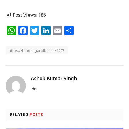
Post Views:
186
WhatsApp
Facebook
Twitter
LinkedIn
Email
Share
https://hindsagarplk.com/1273
Ashok Kumar Singh
Website
RELATED
POSTS