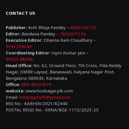
CONTACT US
Publisher:
Asht Bhuja Pandey –
8660106725
Editor:
Bandana Pandey –
7892477134
Executive Editor:
Dhanna Ram Choudhary –
9341259043
Coordineting Editor:
Vipin Kumar Jain –
99023 88088
Head Office:
No. 62, Ground Floor, 7th Cross, Pilla Reddy
Nagar, OMBR Layout, Banaswadi, Kalyana Nagar Post,
Bengaluru-560043, Karnataka
Office:
080-48541879
website:
www.hindsagarplk.com
Email:
hindsagarplk@gmail.com
RNI No.- KARHIN/2021/82440
POSTAL REGD No.- KRNA/BGE-1172/2023-25